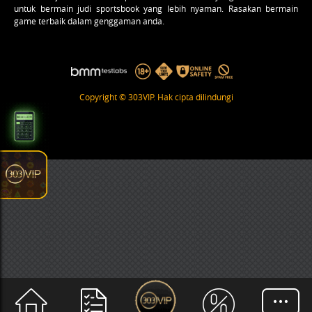
untuk bermain judi sportsbook yang lebih nyaman. Rasakan bermain
game terbaik dalam genggaman anda.
Copyright © 303VIP. Hak cipta dilindungi