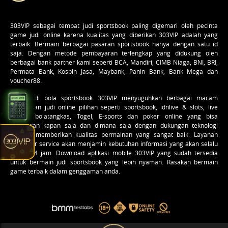
303VIP
sebagai tempat judi sportsbook paling digemari oleh pecinta
game judi online karena kualitas yang diberikan 303VIP adalah yang
terbaik. Bermain berbagai pasaran sportsbook hanya dengan satu id
saja. Dengan metode pembayaran terlengkap yang didukung oleh
berbagai bank partner kami seperti BCA, Mandiri, CIMB Niaga, BNI, BRI,
Permata Bank, Kospin Jasa, Maybank, Panin Bank, Bank Mega dan
voucher88.
Agen judi bola sportsbook 303VIP menyuguhkan berbagai macam
permainan
judi online
pilihan seperti sportsbook, idnlive & slots, live
casino, bolatangkas, Togel, E-sports dan poker online yang bisa
dimainkan kapan saja dan dimana saja dengan dukungan teknologi
terbaru memberikan kualitas permainan yang sangat baik. Layanan
customer service akan menjamin kebutuhan informasi yang akan selalu
online 24 jam. Download aplikasi mobile 303VIP yang sudah tersedia
untuk bermain judi sportsbook yang lebih nyaman. Rasakan bermain
game terbaik dalam genggaman anda.
Copyright © 303VIP. Hak cipta dilindungi