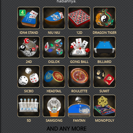
hadiahnya.
IDN4 STAND
NIU NIU
12D
DRAGON TIGER
24D
OGLOK
GONG BALL
BILLIARD
SICBO
HEADTAIL
ROULETTE
SUWIT
5D
SAMGONG
FANTAN
MONOPOLY
AND ANY MORE