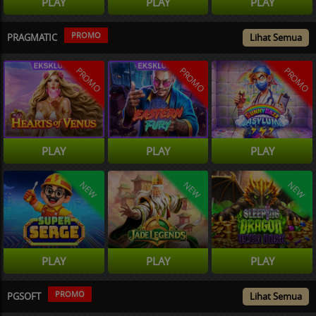
PLAY
PLAY
PLAY
PROMO
PRAGMATIC
Lihat Semua
PROMO
PROMO
PROMO
PLAY
PLAY
PLAY
NEW
NEW
NEW
PLAY
PLAY
PLAY
PROMO
PGSOFT
Lihat Semua