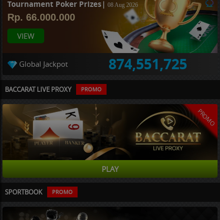
Tournament Poker Prizes|
08 Aug 2026
Rp. 66.000.000
VIEW
874,551,725
Global Jackpot
BACCARAT LIVE PROXY
PROMO
PROMO
PLAY
SPORTBOOK
PROMO