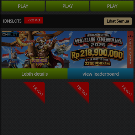
PLAY
PLAY
PLAY
PROMO
IDNSLOTS
Lihat Semua
Lebih details
view leaderboard
PROMO
PROMO
PROMO