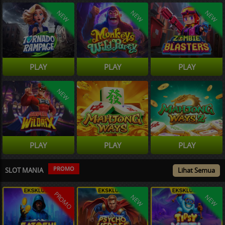
NEW
NEW
NEW
PLAY
PLAY
PLAY
NEW
PLAY
PLAY
PLAY
PROMO
SLOT MANIA
Lihat Semua
PROMO
NEW
NEW