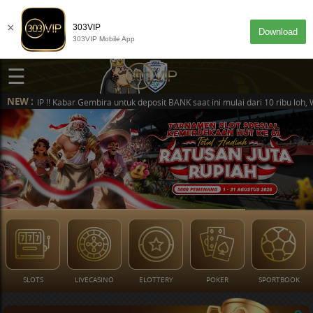
×
303VIP
Download
303VIP Mobile App
☰
NEW :
! Kabar Gembira untuk deposit BANK saat ini mulai dari 10 ribu loh, WOOOW!
DESKTOP
MASUK
SLOTS
LIVECASINO
ELOTTERY
POKER
SPORTBOOK