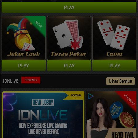
PLAY
NEW
PLAY
PLAY
PLAY
PROMO
IDNLIVE
Lihat Semua
PROMO
SPESIAL