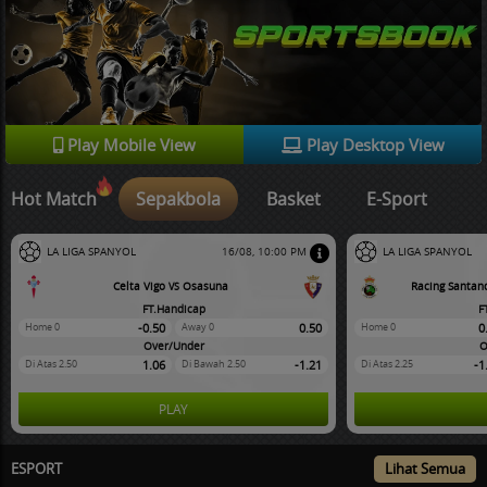
Play Mobile View
Play Desktop View
Hot Match
Sepakbola
Basket
E-Sport
LA LIGA SPANYOL
16/08, 10:00 PM
LA LIGA SPANYOL
Celta Vigo
Osasuna
Racing Santan
VS
FT.Handicap
F
-0.50
0.50
0
Home 0
Away 0
Home 0
Over/Under
O
1.06
-1.21
-1
Di Atas 2.50
Di Bawah 2.50
Di Atas 2.25
PLAY
ESPORT
Lihat Semua